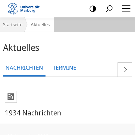
Mobile-
Navigation
Breadcrumb-
Startseite
Aktuelles
Navigation
Hauptinhalt
Aktuelles
NACHRICHTEN
TERMINE
1934 Nachrichten