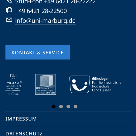
Stud-i-fon +49 6421 28-22222
+49 6421 28-22500
info@uni-marburg.de
KONTAKT & SERVICE
Mobile-
Service-
Navigation
und
Social
IMPRESSUM
Media
Kontakte
DATENSCHUTZ