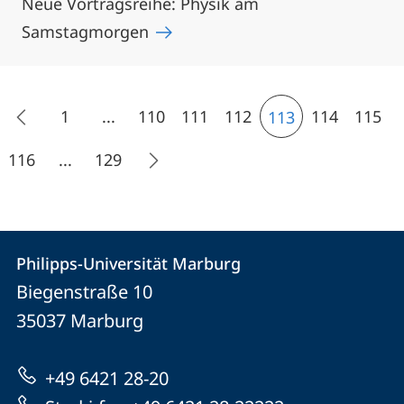
Neue Vortragsreihe: Physik am
Samstagmorgen
1
...
110
111
112
114
115
113
116
...
129
Kontakt
Kontaktinformationen
Philipps-Universität Marburg
Philipps-
und
Biegenstraße 10
Universität
Informationen
35037
Marburg
Marburg
zur
+49 6421 28-20
Website