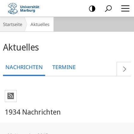
Mobile-
Navigation
Breadcrumb-
Startseite
Aktuelles
Navigation
Hauptinhalt
Aktuelles
NACHRICHTEN
TERMINE
1934 Nachrichten