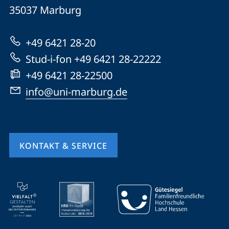
Universität
Informationen
35037
Marburg
Marburg
zur
+49 6421 28-20
Website
Stud-i-fon +49 6421 28-22222
+49 6421 28-22500
info@uni-marburg.de
KONTAKT & SERVICE
Mobile-
Service-
Navigation