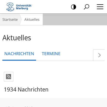
Mobile-
Navigation
Breadcrumb-
Startseite
Aktuelles
Navigation
Hauptinhalt
Aktuelles
NACHRICHTEN
TERMINE
1934 Nachrichten