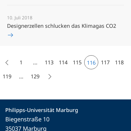
10. Juli 2018
Designerzellen schlucken das Klimagas CO2
1
...
113
114
115
117
118
116
119
...
129
Kontakt
Kontaktinformationen
Philipps-Universität Marburg
Philipps-
und
Biegenstraße 10
Universität
Informationen
35037
Marburg