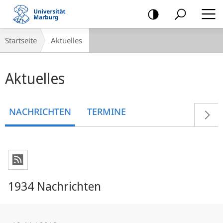
Mobile-
Navigation
Breadcrumb-
Startseite
Aktuelles
Navigation
Hauptinhalt
Aktuelles
NACHRICHTEN
TERMINE
1934 Nachrichten