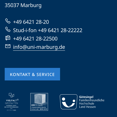
Universität
Informationen
35037
Marburg
Marburg
zur
+49 6421 28-20
Website
Stud-i-fon +49 6421 28-22222
+49 6421 28-22500
info@uni-marburg.de
KONTAKT & SERVICE
Mobile-
Service-
Navigation