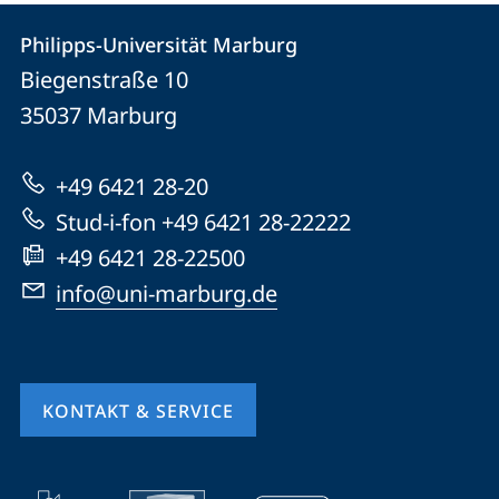
Kontakt
Kontaktinformationen
Philipps-Universität Marburg
Philipps-
und
Biegenstraße 10
Universität
Informationen
35037
Marburg
Marburg
zur
+49 6421 28-20
Website
Stud-i-fon +49 6421 28-22222
+49 6421 28-22500
info@uni-marburg.de
KONTAKT & SERVICE
Mobile-