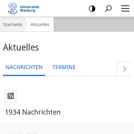
Mobile-
Navigation
Breadcrumb-
Startseite
Aktuelles
Navigation
Hauptinhalt
Aktuelles
NACHRICHTEN
TERMINE
1934 Nachrichten