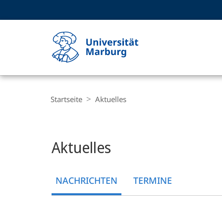
Service-
HIGH-CONTRAST VERSION
SUCHE UND SUCHERGEBNIS
Navigation
Haupt-
Navigation
Breadcrumb-
Philipps-
Navigation
Startseite
Aktuelles
Universität
Marburg
Hauptinhalt
Aktuelles
NACHRICHTEN
TERMINE