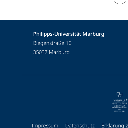
Kontakt
Kontaktinformationen
Philipps-Universität Marburg
und
Philipps-
Biegenstraße 10
Informationen
Universität
35037
Marburg
Marburg
zur
Website
Service-
Navigation
und
Social
Media
Impressum
Datenschutz
Erklärung z