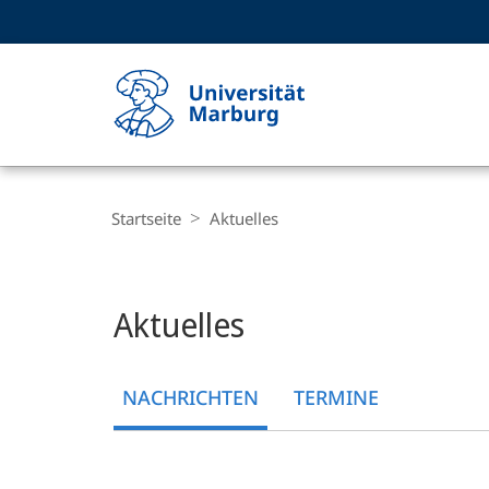
Service-
HIGH-CONTRAST VERSION
SUCHE UND SUCHERGEBNIS
Navigation
Haupt-
Navigation
Breadcrumb-
Philipps-
Navigation
Startseite
Aktuelles
Universität
Marburg
Hauptinhalt
Aktuelles
NACHRICHTEN
TERMINE