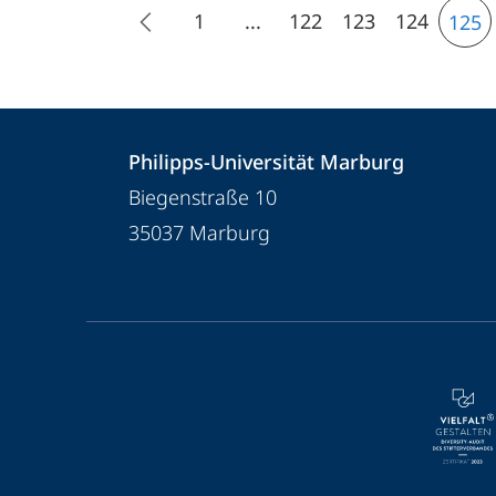
1
...
122
123
124
125
Kontakt
Kontaktinformationen
Philipps-Universität Marburg
und
Philipps-
Biegenstraße 10
Informationen
Universität
35037
Marburg
Marburg
zur
Website
Service-
Navigation
und
Social