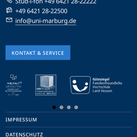
Stud-i-fon +49 6421 28-22222
+49 6421 28-22500
info@uni-marburg.de
KONTAKT & SERVICE
Mobile-
Service-
Navigation
und
Social
IMPRESSUM
Media
Kontakte
DATENSCHUTZ