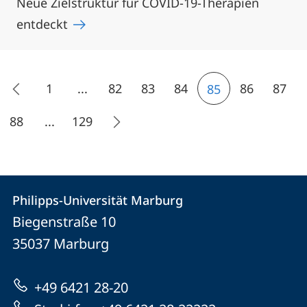
Neue Zielstruktur für COVID-19-Therapien
entdeckt
1
...
82
83
84
86
87
85
88
...
129
Kontakt
Kontaktinformationen
Philipps-Universität Marburg
Philipps-
und
Biegenstraße 10
Universität
Informationen
35037
Marburg
Marburg
zur
+49 6421 28-20
Website