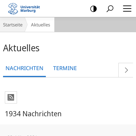
Mobile-
Navigation
Breadcrumb-
Startseite
Aktuelles
Navigation
Hauptinhalt
Aktuelles
NACHRICHTEN
TERMINE
1934 Nachrichten