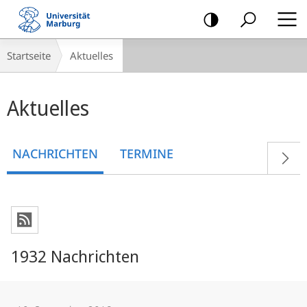
Mobile-
Navigation
Breadcrumb-
Startseite
Aktuelles
Navigation
Hauptinhalt
Aktuelles
NACHRICHTEN
TERMINE
1932 Nachrichten