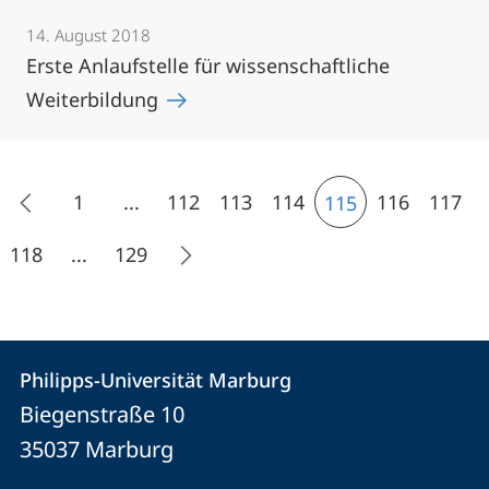
14. August 2018
Erste Anlaufstelle für wissenschaftliche
Weiterbildung
1
...
112
113
114
116
117
115
118
...
129
Kontakt
Kontaktinformationen
Philipps-Universität Marburg
Philipps-
und
Biegenstraße 10
Universität
Informationen
35037
Marburg
Marburg