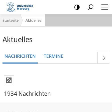
Mobile-
Navigation
Breadcrumb-
Startseite
Aktuelles
Navigation
Hauptinhalt
Aktuelles
NACHRICHTEN
TERMINE
1934 Nachrichten