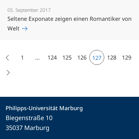
05. September 2017
Seltene Exponate zeigen einen Romantiker von
Welt
1
...
124
125
126
128
129
127
Kontakt
Kontaktinformationen
Philipps-Universität Marburg
Philipps-
und
Biegenstraße 10
Universität
Informationen
35037
Marburg
Marburg