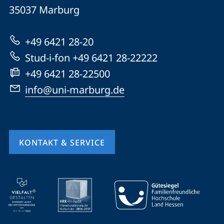
Universität
Informationen
35037
Marburg
Marburg
zur
+49 6421 28-20
Website
Stud-i-fon +49 6421 28-22222
+49 6421 28-22500
info@uni-marburg.de
KONTAKT & SERVICE
Mobile-
Service-
Navigation