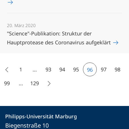
20. März 2020
"Science"-Publikation: Struktur der
Hauptprotease des Coronavirus aufgeklärt
1
...
93
94
95
97
98
96
99
...
129
Kontakt
Kontaktinformationen
Philipps-Universität Marburg
Philipps-
und
Biegenstraße 10