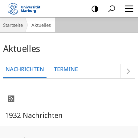
Mobile-
Navigation
Breadcrumb-
Startseite
Aktuelles
Navigation
Hauptinhalt
Aktuelles
NACHRICHTEN
TERMINE
1932 Nachrichten