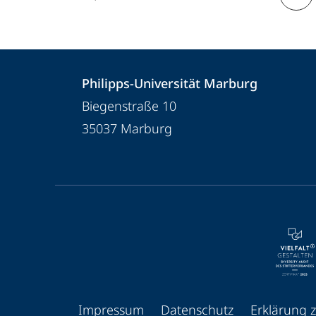
Kontakt
Kontaktinformationen
Philipps-Universität Marburg
und
Philipps-
Biegenstraße 10
Informationen
Universität
35037
Marburg
Marburg
zur
Website
Service-
Navigation
und
Social
Media
Impressum
Datenschutz
Erklärung z