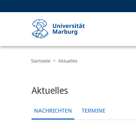
Service-
HIGH-CONTRAST VERSION
SUCHE UND SUCHERGEBNIS
Navigation
Haupt-
Navigation
Breadcrumb-
Philipps-
Navigation
Startseite
Aktuelles
Universität
Marburg
Hauptinhalt
Aktuelles
NACHRICHTEN
TERMINE