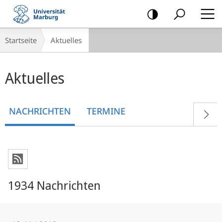
Mobile-
Navigation
Breadcrumb-
Startseite
Aktuelles
Navigation
Hauptinhalt
Aktuelles
NACHRICHTEN
TERMINE
1934 Nachrichten