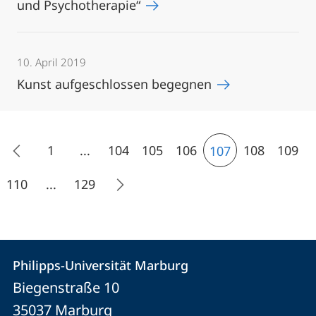
und Psychotherapie“
10. April 2019
Kunst aufgeschlossen begegnen
1
...
104
105
106
108
109
107
110
...
129
Kontakt
Kontaktinformationen
Philipps-Universität Marburg
Philipps-
und
Biegenstraße 10
Universität
Informationen
35037
Marburg