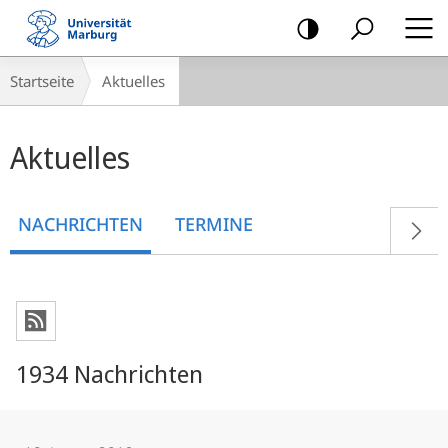
Mobile-
Navigation
Breadcrumb-
Startseite
Aktuelles
Navigation
Hauptinhalt
Aktuelles
NACHRICHTEN
TERMINE
1934 Nachrichten