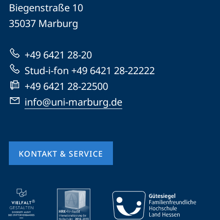
Philipps-
und
Biegenstraße 10
Universität
Informationen
35037
Marburg
Marburg
zur
+49 6421 28-20
Website
Stud-i-fon +49 6421 28-22222
+49 6421 28-22500
info@uni-marburg.de
KONTAKT & SERVICE
Mobile-
Service-