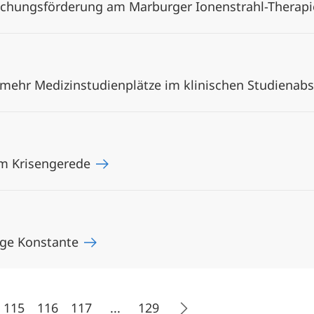
rschungsförderung am Marburger Ionenstrahl-Therap
 mehr Medizinstudienplätze im klinischen Studienab
m Krisengerede
zige Konstante
115
116
117
...
129