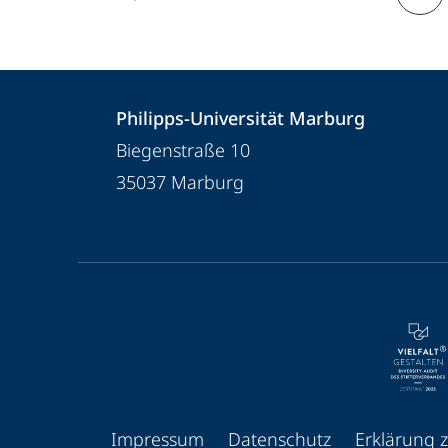
Kontakt
Kontaktinformationen
Philipps-Universität Marburg
und
Philipps-
Biegenstraße 10
Informationen
Universität
35037
Marburg
Marburg
zur
Website
Service-
Navigation
und
Social
Media
Impressum
Datenschutz
Erklärung z