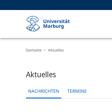
Service-
HIGH-CONTRAST VERSION
SUCHE UND SUCHERGEBNIS
Navigation
Haupt-
Navigation
Breadcrumb-
Philipps-
Navigation
Startseite
Aktuelles
Universität
Marburg
Hauptinhalt
Aktuelles
NACHRICHTEN
TERMINE