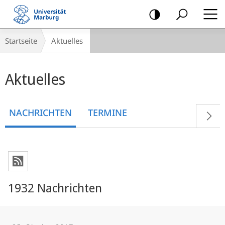
Mobile-
Navigation
Breadcrumb-
Startseite
Aktuelles
Navigation
Hauptinhalt
Aktuelles
NACHRICHTEN
TERMINE
1932 Nachrichten