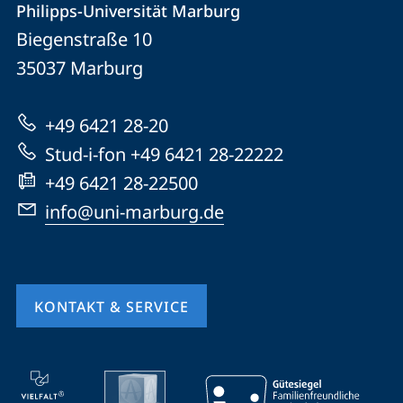
Philipps-Universität Marburg
Philipps-
und
Biegenstraße 10
Universität
Informationen
35037
Marburg
Marburg
zur
+49 6421 28-20
Website
Stud-i-fon +49 6421 28-22222
+49 6421 28-22500
info@uni-marburg.de
KONTAKT & SERVICE
Mobile-
Service-