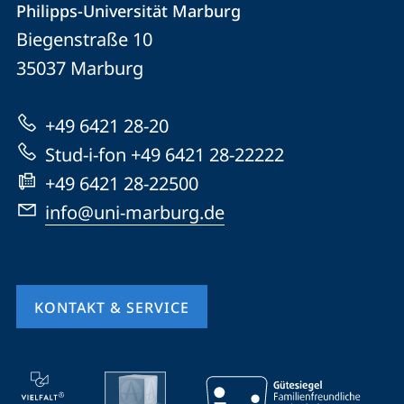
Philipps-Universität Marburg
Philipps-
und
Biegenstraße 10
Universität
Informationen
35037
Marburg
Marburg
zur
+49 6421 28-20
Website
Stud-i-fon +49 6421 28-22222
+49 6421 28-22500
info@uni-marburg.de
KONTAKT & SERVICE
Mobile-
Service-