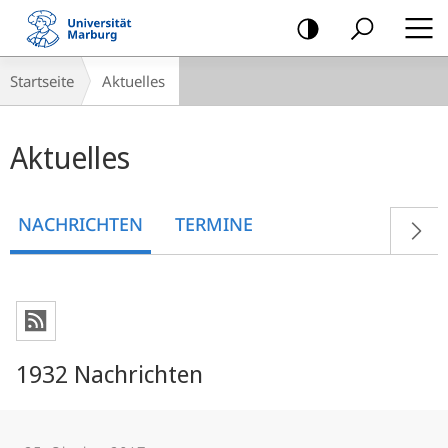
Mobile-
Navigation
Breadcrumb-
Startseite
Aktuelles
Navigation
Hauptinhalt
Aktuelles
NACHRICHTEN
TERMINE
1932 Nachrichten