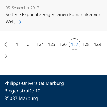
05. September 2017
Seltene Exponate zeigen einen Romantiker von
Welt
1
...
124
125
126
128
129
127
Kontakt
Kontaktinformationen
Philipps-Universität Marburg
Philipps-
und
Biegenstraße 10
Universität
Informationen
35037
Marburg
Marburg