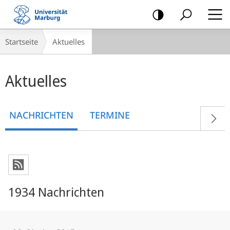
Mobile-
Navigation
Breadcrumb-
Startseite
Aktuelles
Navigation
Hauptinhalt
Aktuelles
NACHRICHTEN
TERMINE
1934 Nachrichten