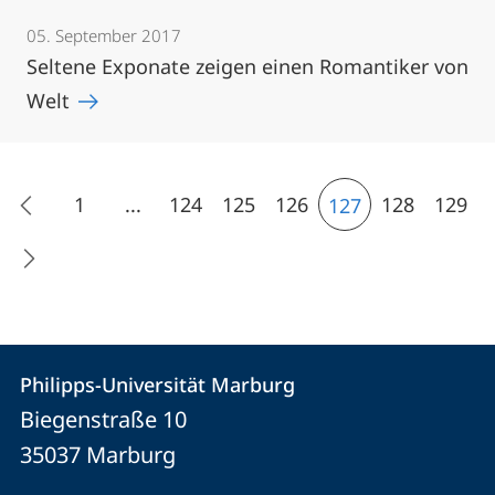
05. September 2017
Seltene Exponate zeigen einen Romantiker von
Welt
1
...
124
125
126
128
129
127
Kontakt
Kontaktinformationen
Philipps-Universität Marburg
Philipps-
und
Biegenstraße 10
Universität
Informationen
35037
Marburg
Marburg