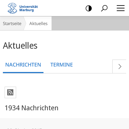
Mobile-
Navigation
Breadcrumb-
Startseite
Aktuelles
Navigation
Hauptinhalt
Aktuelles
NACHRICHTEN
TERMINE
1934 Nachrichten