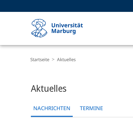
Service-
HIGH-CONTRAST VERSION
SUCHE UND SUCHERGEBNIS
Navigation
Haupt-
Navigation
Breadcrumb-
Philipps-
Navigation
Startseite
Aktuelles
Universität
Marburg
Hauptinhalt
Aktuelles
NACHRICHTEN
TERMINE