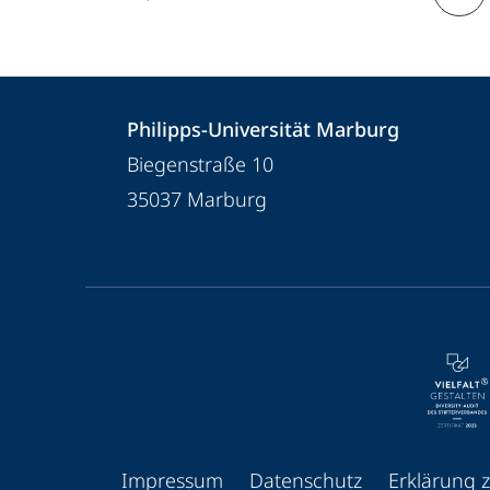
Kontakt
Kontaktinformationen
Philipps-Universität Marburg
und
Philipps-
Biegenstraße 10
Informationen
Universität
35037
Marburg
Marburg
zur
Website
Service-
Navigation
und
Social
Media
Impressum
Datenschutz
Erklärung z