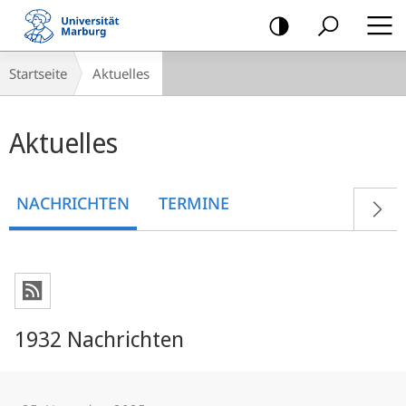
Mobile-
Navigation
Breadcrumb-
Startseite
Aktuelles
Navigation
Hauptinhalt
Aktuelles
NACHRICHTEN
TERMINE
1932 Nachrichten