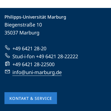
Kontakt
Kontaktinformationen
Philipps-Universität Marburg
Philipps-
und
Biegenstraße 10
Universität
Informationen
35037
Marburg
Marburg
zur
+49 6421 28-20
Website
Stud-i-fon +49 6421 28-22222
+49 6421 28-22500
info@uni-marburg.de
KONTAKT & SERVICE