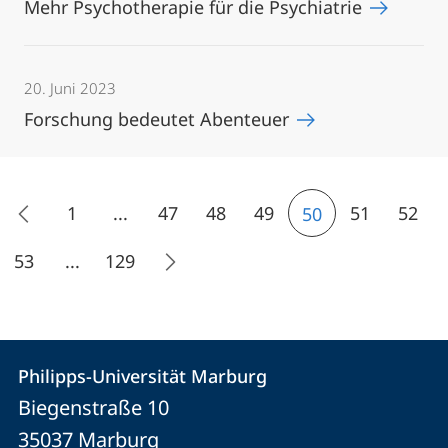
Mehr Psychotherapie für die Psychiatrie
20. Juni 2023
Forschung bedeutet Abenteuer
1
...
47
48
49
51
52
50
53
...
129
Kontakt
Kontaktinformationen
Philipps-Universität Marburg
Philipps-
und
Biegenstraße 10
Universität
Informationen
35037
Marburg