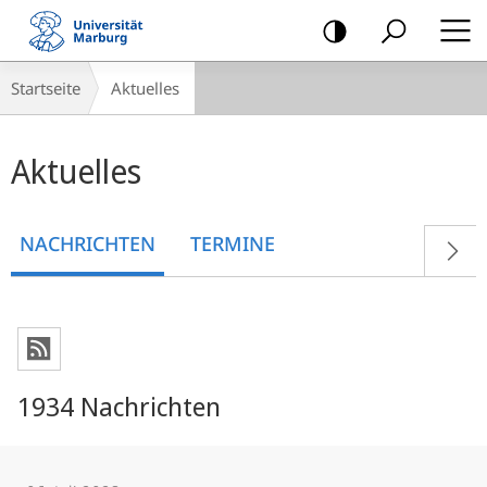
Mobile-
Navigation
Breadcrumb-
Startseite
Aktuelles
Navigation
Hauptinhalt
Aktuelles
NACHRICHTEN
TERMINE
1934 Nachrichten