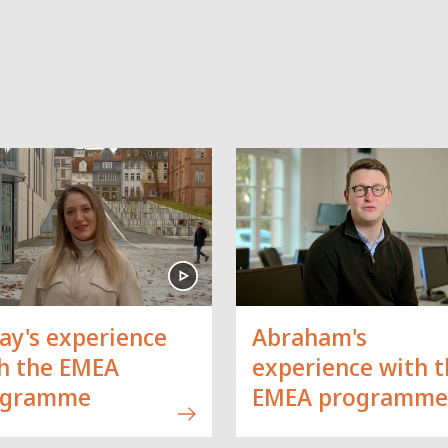
ay's experience
Abraham's
h the EMEA
experience with t
ogramme
EMEA programme