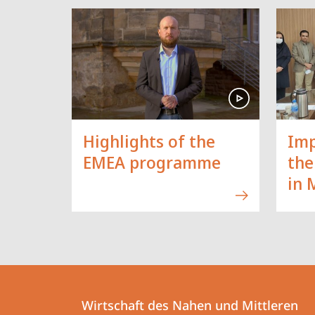
Highlights of the
Imp
EMEA programme
the
in 
Kontakt
Kontaktinformationen
und
Wirtschaft des Nahen und Mittleren