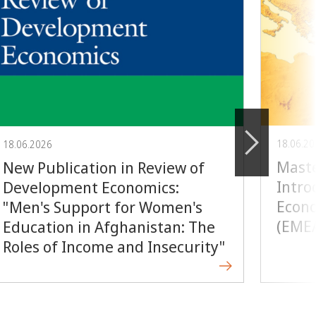
18.06.2
18.06.2026
Maste
New Publication in Review of
Intro
Development Economics:
Econo
"Men's Support for Women's
(EME
Education in Afghanistan: The
Roles of Income and Insecurity"