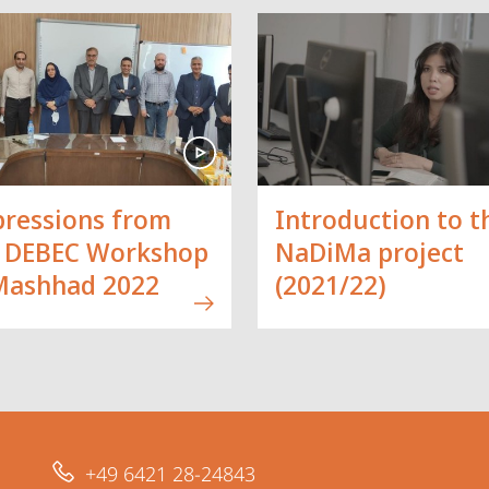
ressions from
Introduction to t
 DEBEC Workshop
NaDiMa project
Mashhad 2022
(2021/22)
+49 6421 28-24843