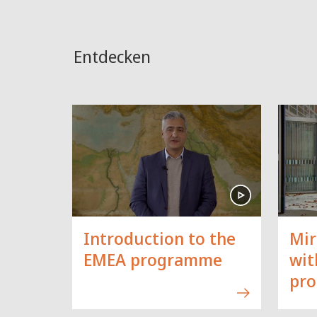
Entdecken
Introduction to the
Mir
EMEA programme
wit
pr