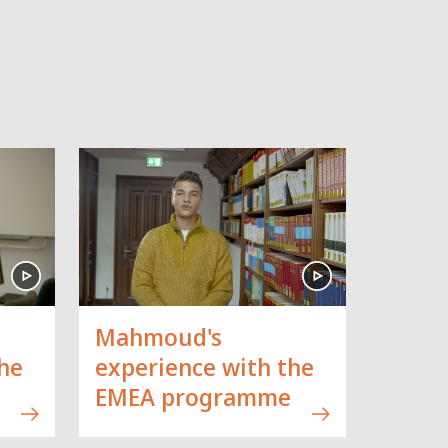
Mahmoud's
he
experience with the
EMEA programme