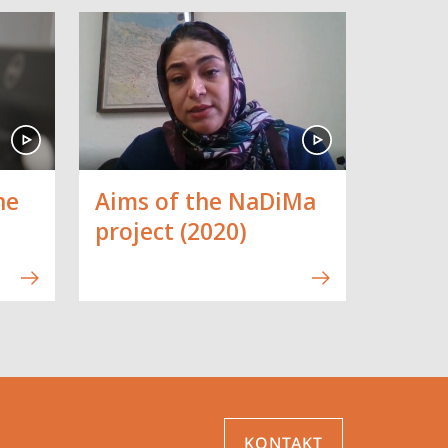
he
Aims of the NaDiMa
project (2020)
KONTAKT