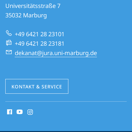
FB
und
Universitätsstraße 7
01
Informationen
35032
Marburg
|
zur
Rechtswissenschaften
+49 6421 28 23101
Website
+49 6421 28 23181
dekanat@jura.uni-marburg.de
KONTAKT & SERVICE
Social
Media
Kontakte