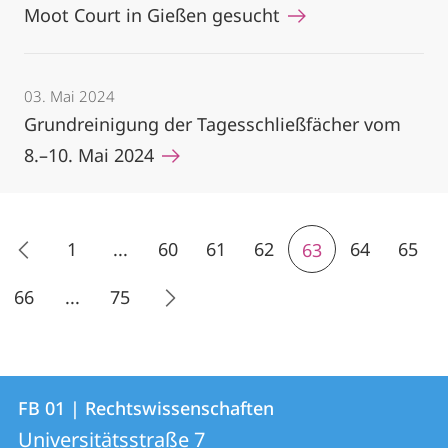
Moot Court in Gießen gesucht
03. Mai 2024
Grundreinigung der Tagesschließfächer vom
8.–10. Mai 2024
1
...
60
61
62
64
65
63
66
...
75
Kontakt
Kontaktinformationen
FB 01 | Rechtswissenschaften
FB
und
Universitätsstraße 7