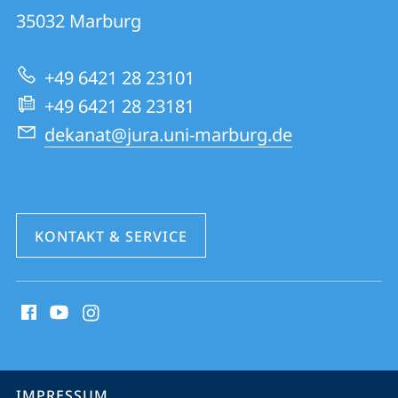
01
Informationen
35032
Marburg
|
zur
Rechtswissenschaften
+49 6421 28 23101
Website
+49 6421 28 23181
dekanat@jura.uni-marburg.de
KONTAKT & SERVICE
Social
Media
Kontakte
Service-
IMPRESSUM