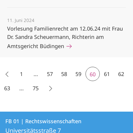
11. Juni 2024
Vorlesung Familienrecht am 12.06.24 mit Frau
Dr. Sandra Scheuermann, Richterin am
Amtsgericht Büdingen
1
...
57
58
59
61
62
60
63
...
75
Kontakt
Kontaktinformationen
FB 01 | Rechtswissenschaften
FB
und
Universitätsstraße 7