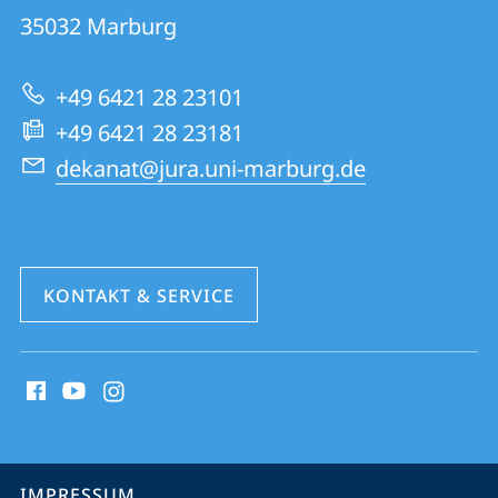
01
Informationen
35032
Marburg
|
zur
Rechtswissenschaften
+49 6421 28 23101
Website
+49 6421 28 23181
dekanat@jura.uni-marburg.de
KONTAKT & SERVICE
Social
Media
Kontakte
Service-
IMPRESSUM