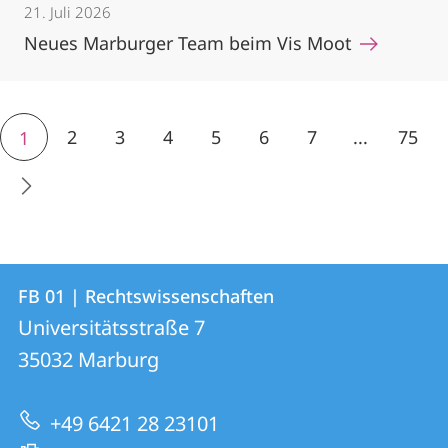
21. Juli 2026
Neues Marburger Team beim Vis Moot
2
3
4
5
6
7
...
75
1
Kontakt
Kontaktinformationen
FB 01 | Rechtswissenschaften
FB
und
Universitätsstraße 7
01
Informationen
35032
Marburg
|
zur
Rechtswissenschaften
+49 6421 28 23101
Website