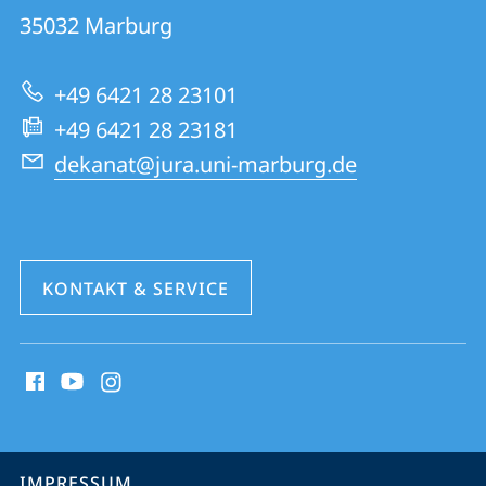
01
Informationen
35032
Marburg
|
zur
Rechtswissenschaften
+49 6421 28 23101
Website
+49 6421 28 23181
dekanat@jura.uni-marburg.de
KONTAKT & SERVICE
Social
Media
Kontakte
Service-
IMPRESSUM