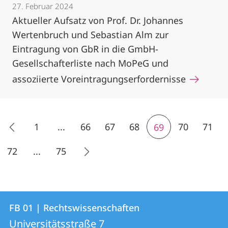
27. Februar 2024
Aktueller Aufsatz von Prof. Dr. Johannes
Wertenbruch und Sebastian Alm zur
Eintragung von GbR in die GmbH-
Gesellschafterliste nach MoPeG und
assoziierte Voreintragungserfordernisse
1
...
66
67
68
70
71
69
72
...
75
Kontakt
Kontaktinformationen
FB 01 | Rechtswissenschaften
FB
und
Universitätsstraße 7