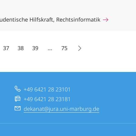
udentische Hilfskraft, Rechtsinformatik
37
38
39
...
75
+49 6421 28 23101
+49 6421 28 23181
dekanat@jura.uni-marburg.de