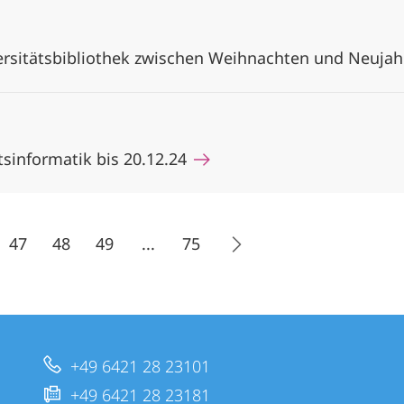
ersitätsbibliothek zwischen Weihnachten und Neuja
tsinformatik bis 20.12.24
47
48
49
...
75
+49 6421 28 23101
+49 6421 28 23181