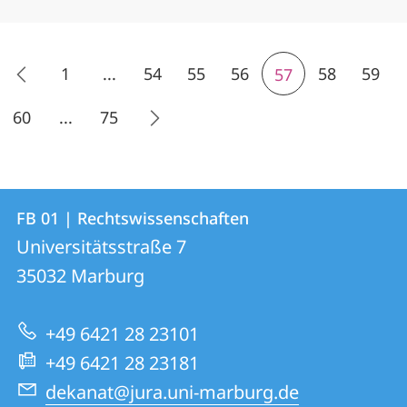
1
...
54
55
56
58
59
57
60
...
75
Kontakt
Kontaktinformationen
FB 01 | Rechtswissenschaften
FB
und
Universitätsstraße 7
01
Informationen
35032
Marburg
|
zur
Rechtswissenschaften
+49 6421 28 23101
Website
+49 6421 28 23181
dekanat@jura.uni-marburg.de