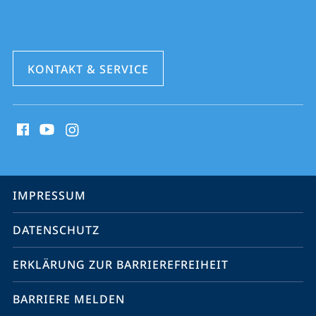
KONTAKT & SERVICE
Social
Media
Kontakte
Service-
IMPRESSUM
Navigation
DATENSCHUTZ
ERKLÄRUNG ZUR BARRIEREFREIHEIT
BARRIERE MELDEN