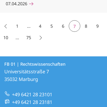
07.04.2026
1
...
4
5
6
8
9
7
10
...
75
Kontakt
Kontaktinformationen
FB 01 | Rechtswissenschaften
FB
und
Universitätsstraße 7
01
Informationen
35032
Marburg
|
zur
Rechtswissenschaften
+49 6421 28 23101
Website
+49 6421 28 23181