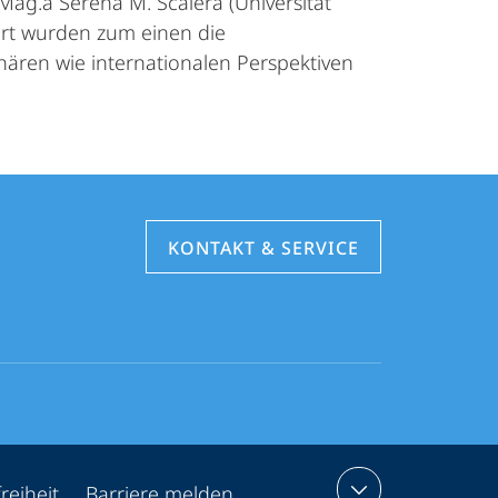
 Mag.a Serena M. Scalera (Universität
iert wurden zum einen die
nären wie internationalen Perspektiven
KONTAKT & SERVICE
reiheit
Barriere melden