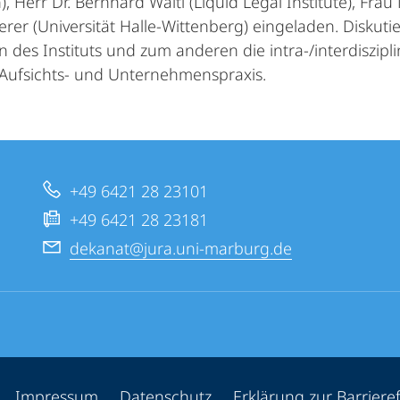
 Herr Dr. Bernhard Waltl (Liquid Legal Institute), Frau
rer (Universität Halle-Wittenberg) eingeladen. Diskut
es Instituts und zum anderen die intra-/interdiszipli
, Aufsichts- und Unternehmenspraxis.
+49 6421 28 23101
+49 6421 28 23181
dekanat@jura.uni-marburg.de
ppen
Impressum
Datenschutz
Erklärung zur Barrieref