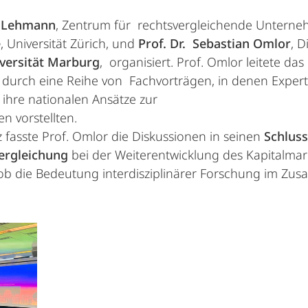
s Lehmann
, Zentrum für rechtsvergleichende Unterneh
e
, Universität Zürich, und
Prof. Dr.
Sebastian Omlor
, D
iversität Marburg
, organisiert. Prof. Omlor leitete das
 durch eine Reihe von Fachvorträgen, in denen Exper
 ihre nationalen Ansätze zur
n vorstellten.
fasste Prof. Omlor die Diskussionen in seinen
Schlus
vergleichung
bei der Weiterentwicklung des Kapitalmar
b die Bedeutung interdisziplinärer Forschung im Zus