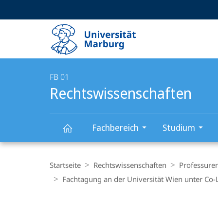
Service-
HIGH-CONTRAST VERSION
SUCHE UND SUCHERGEBNIS
Navigation
Haupt-
Navigation
FB 01
Rechtswissenschaften
Fachbereich
Studium
Rechtswissenschaften
Breadcrumb-
Navigation
Startseite
Rechtswissenschaften
Professure
Fachtagung an der Universität Wien unter Co-