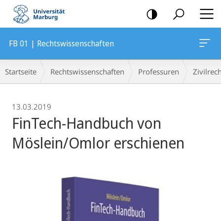
Mobile-
Navigation
FB 01 | Rechtswissenschaften
Breadcrumb-
Startseite
Rechtswissenschaften
Professuren
Zivilrec
Navigation
13.03.2019
FinTech-Handbuch von
Möslein/Omlor erschienen