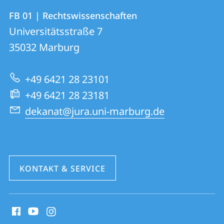
Kontakt
Kontaktinformationen
FB 01 | Rechtswissenschaften
FB
und
Universitätsstraße 7
01
Informationen
35032
Marburg
|
zur
Rechtswissenschaften
+49 6421 28 23101
Website
+49 6421 28 23181
dekanat@jura.uni-marburg.de
KONTAKT & SERVICE
Social
Media