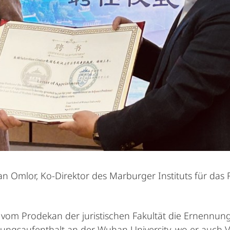
an Omlor, Ko-Direktor des Marburger Instituts für das 
om Prodekan der juristischen Fakultät die Ernennungsu
ungsaufenthalt an der Wuhan University, wo er auch 