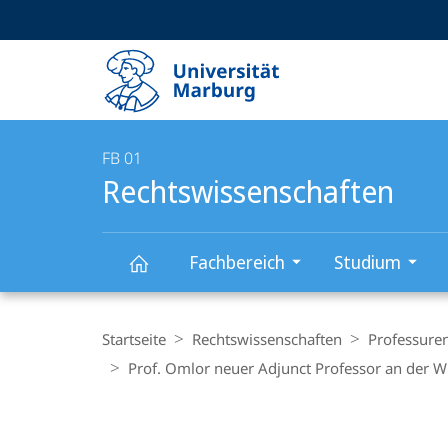
Service-
HIGH-CONTRAST VERSION
SUCHE UND SUCHERGEBNIS
Navigation
Haupt-
Navigation
FB 01
Rechtswissenschaften
Fachbereich
Studium
Rechtswissenschaften
Breadcrumb-
Navigation
Startseite
Rechtswissenschaften
Professure
Prof. Omlor neuer Adjunct Professor an der W