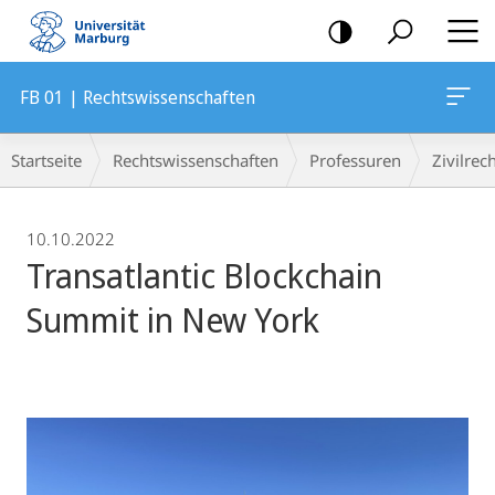
Mobile-
Navigation
FB 01 | Rechtswissenschaften
Breadcrumb-
Startseite
Rechtswissenschaften
Professuren
Zivilrec
Navigation
10.10.2022
Transatlantic Blockchain
Summit in New York