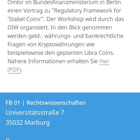
Omlor im Bundesfinanzministerium in Berlin
einen Vortrag zu "Regulatory Framework for
'Stabel Coins'". Der Workshop wird durch das
DIW organisiert. In den Blick genommen
werden geld-, währungs- und bankrechtliche
Fragen von Kryptowährungen wie
beispielsweise den geplanten Libra Coins.
Nähere Informationen erhalten Sie
hier
(PDF)
.
Kontakt
Kontaktinformationen
FB 01 | Rechtswissenschaften
FB
und
Universitätsstraße 7
01
Informationen
35032
Marburg
|
zur
Rechtswissenschaften