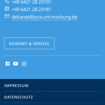
+49 6421 28 23101
Website
+49 6421 28 23181
dekanat@jura.uni-marburg.de
KONTAKT & SERVICE
Social
Media
Kontakte
Service-
IMPRESSUM
Navigation
DATENSCHUTZ