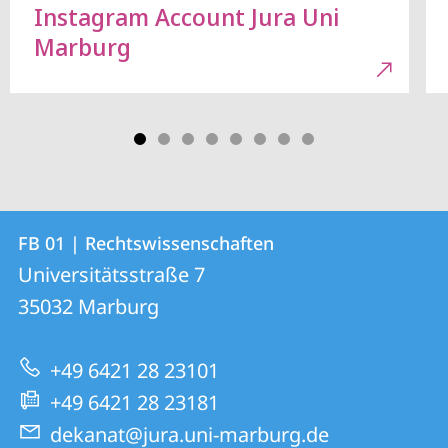
Instagram Account Jura Uni
Marburg
Kontakt
Kontaktinformationen
FB 01 | Rechtswissenschaften
FB
und
Universitätsstraße 7
01
Informationen
35032
Marburg
|
zur
Rechtswissenschaften
+49 6421 28 23101
Website
+49 6421 28 23181
dekanat@jura.uni-marburg.de