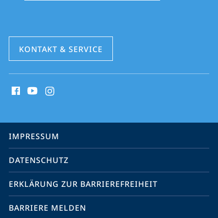
KONTAKT & SERVICE
Social
Media
Kontakte
Service-
IMPRESSUM
Navigation
DATENSCHUTZ
ERKLÄRUNG ZUR BARRIEREFREIHEIT
BARRIERE MELDEN