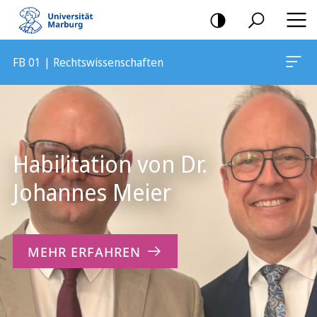
Mobile-
Navigation
FB 01 | Rechtswissenschaften
Hauptinhalt
Habilitation von Dr.
Johannes Meier
MEHR ERFAHREN