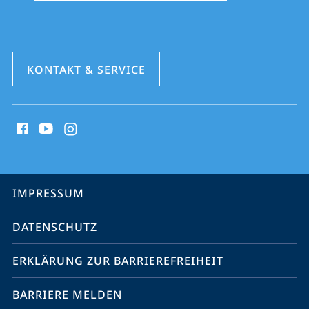
KONTAKT & SERVICE
Social
Media
Kontakte
Service-
IMPRESSUM
Navigation
DATENSCHUTZ
ERKLÄRUNG ZUR BARRIEREFREIHEIT
BARRIERE MELDEN