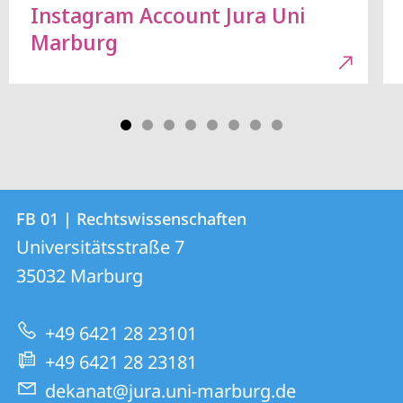
Instagram Account Jura Uni
Marburg
Kontakt
Kontaktinformationen
FB 01 | Rechtswissenschaften
FB
und
Universitätsstraße 7
01
Informationen
35032
Marburg
|
zur
Rechtswissenschaften
+49 6421 28 23101
Website
+49 6421 28 23181
dekanat@jura.uni-marburg.de