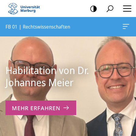
Mobile-
Navigation
FB 01 | Rechtswissenschaften
Hauptinhalt
Habilitation von Dr.
Johannes Meier
MEHR ERFAHREN