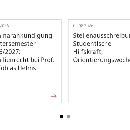
.2026
04.08.2026
inarankündigung
Stellenausschreibu
tersemester
Studentische
6/2027:
Hilfskraft,
Vorblättern
ilienrecht bei Prof.
Orientierungswoch
 Tobias Helms