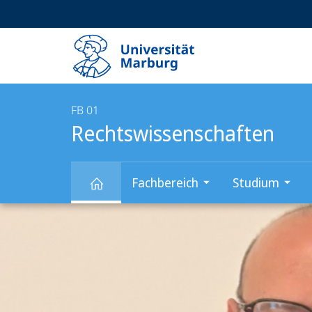
Service-
HIGH-CONTRAST VERSION
SUCHE UND SUCHERGEBNIS
Navigation
Haupt-
Navigation
FB 01
Rechtswissenschaften
Fachbereich
Studium
Hauptinhalt
Rechtswissenschaften