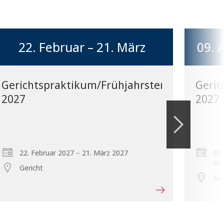
22. Februar – 21. März
09. 
Gerichtspraktikum/Frühjahrstermin
Geric
2027
2027
–
22. Februar 2027
21. März 2027
09
08
Gericht
Ger