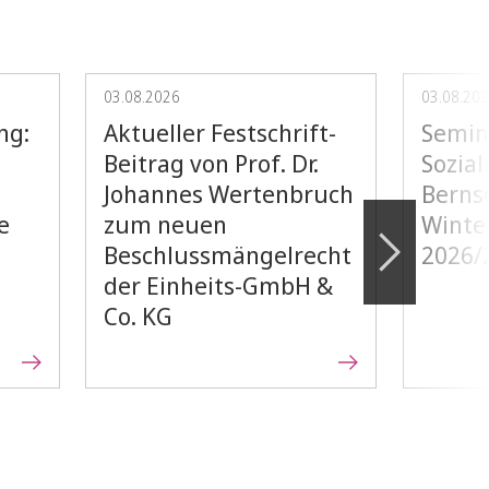
03.08.2026
03.08.20
ng:
Aktueller Festschrift-
Semin
Beitrag von Prof. Dr.
Sozial
Johannes Wertenbruch
Bernsd
e
zum neuen
Winte
Beschlussmängelrecht
2026/
der Einheits-GmbH &
Co. KG