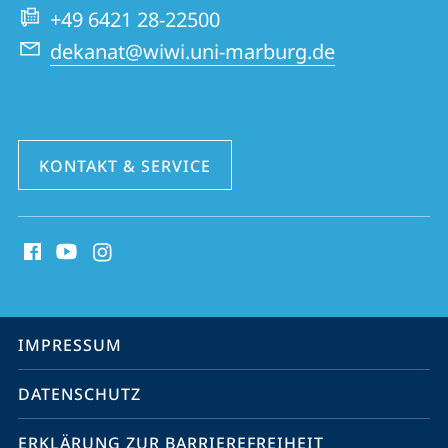
+49 6421 28-22500
dekanat@wiwi.uni-marburg.de
KONTAKT & SERVICE
Social
Media
Kontakte
Service-
IMPRESSUM
Navigation
DATENSCHUTZ
ERKLÄRUNG ZUR BARRIEREFREIHEIT