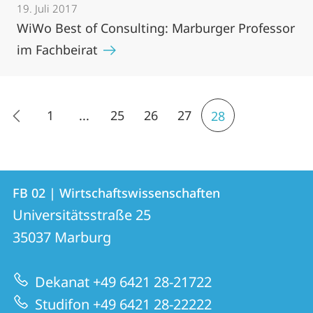
19. Juli 2017
WiWo Best of Consulting: Marburger Professor
im Fachbeirat
1
...
25
26
27
28
Kontakt
Kontaktinformationen
FB 02 | Wirtschaftswissenschaften
FB
und
Universitätsstraße 25
02
Informationen
35037
Marburg
|
zur
Wirtschaftswissenschaften
Dekanat +49 6421 28-21722
Website
Studifon +49 6421 28-22222