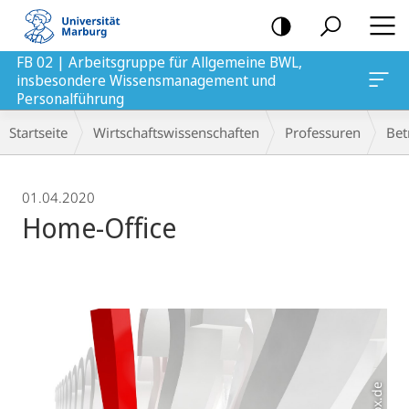
Mobile-
Navigation
FB 02 | Arbeitsgruppe für Allgemeine BWL,
insbesondere Wissensmanagement und
agement und Personalführung
Personalführung
Breadcrumb-
Startseite
Wirtschaftswissenschaften
Professuren
Bet
Navigation
01.04.2020
Home-Office