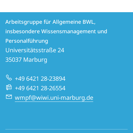
Kontakt
Kontaktinformationen
Arbeitsgruppe für Allgemeine BWL,
Arbeitsgruppe
und
insbesondere Wissensmanagement und
für
Informationen
Personalführung
Allgemeine
Universitätsstraße 24
zur
BWL,
35037
Marburg
Website
insbesondere
Wissensmanagement
+49 6421 28-23894
und
+49 6421 28-26554
Personalführung
wmpf@wiwi.uni-marburg.de