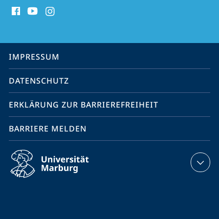
Social
Media
Kontakte
Service-
IMPRESSUM
Navigation
DATENSCHUTZ
ERKLÄRUNG ZUR BARRIEREFREIHEIT
BARRIERE MELDEN