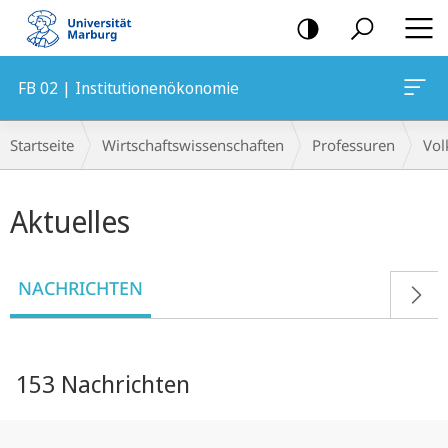
Mobile-
Navigation
FB 02 | Institutionenökonomie
Breadcrumb-
Startseite
Wirtschaftswissenschaften
Professuren
Vol
Navigation
Hauptinhalt
Aktuelles
NACHRICHTEN
153 Nachrichten