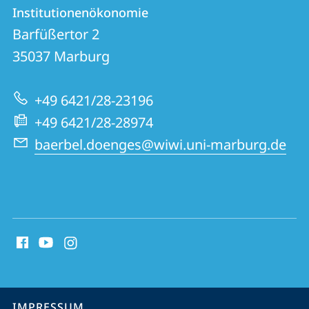
Kontakt
Kontaktinformationen
Institutionenökonomie
Institutionenökonomie
und
Barfüßertor 2
Informationen
35037
Marburg
zur
+49 6421/28-23196
Website
+49 6421/28-28974
baerbel.doenges@wiwi.uni-marburg.de
Social
Media
Kontakte
Service-
IMPRESSUM