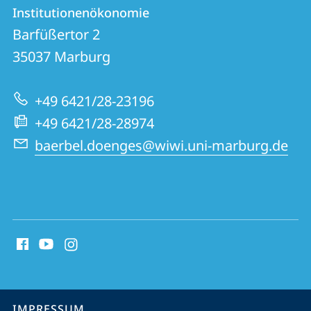
Kontakt
Kontaktinformationen
Institutionenökonomie
Institutionenökonomie
und
Barfüßertor 2
Informationen
35037
Marburg
zur
+49 6421/28-23196
Website
+49 6421/28-28974
baerbel.doenges@wiwi.uni-marburg.de
Social
Media
Kontakte
Service-
IMPRESSUM