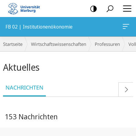
Mobile-
Navigation
FB 02 | Institutionenökonomie
Breadcrumb-
Startseite
Wirtschaftswissenschaften
Professuren
Vol
Navigation
Hauptinhalt
Aktuelles
NACHRICHTEN
153 Nachrichten