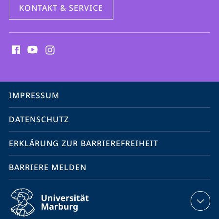
KONTAKT & SERVICE
Social
Media
Kontakte
Service-
IMPRESSUM
Navigation
DATENSCHUTZ
ERKLÄRUNG ZUR BARRIEREFREIHEIT
BARRIERE MELDEN