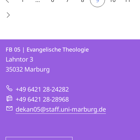
9
Kontakt
Kontaktinformationen
FB 05 | Evangelische Theologie
FB
und
Lahntor 3
05
Informationen
35032
Marburg
|
zur
Evangelische
+49 6421 28-24282
Website
Theologie
+49 6421 28-28968
dekan05@staff.uni-marburg.de