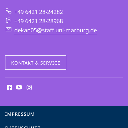
zur
Evangelische
+49 6421 28-24282
Website
Theologie
+49 6421 28-28968
dekan05@staff.uni-marburg.de
KONTAKT & SERVICE
Social
Media
Kontakte
Service-
IMPRESSUM
Navigation