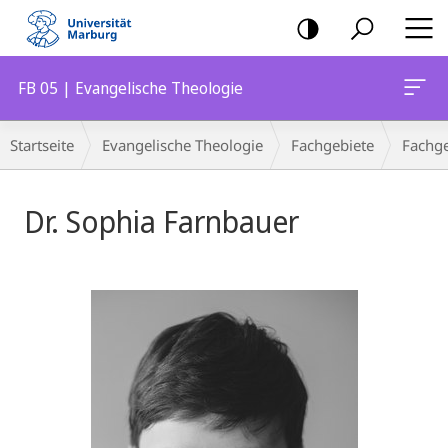
Mobile-
Navigation
FB 05 | Evangelische Theologie
Breadcrumb-
Startseite
Evangelische Theologie
Fachgebiete
Fachge
Navigation
Dr. Sophia Farnbauer