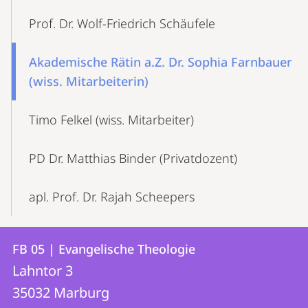
Prof. Dr. Wolf-Friedrich Schäufele
Akademische Rätin a.Z. Dr. Sophia Farnbauer
(wiss. Mitarbeiterin)
Timo Felkel (wiss. Mitarbeiter)
PD Dr. Matthias Binder (Privatdozent)
apl. Prof. Dr. Rajah Scheepers
Kontakt
Kontaktinformationen
FB 05 | Evangelische Theologie
FB
und
Lahntor 3
05
Informationen
35032
Marburg
|