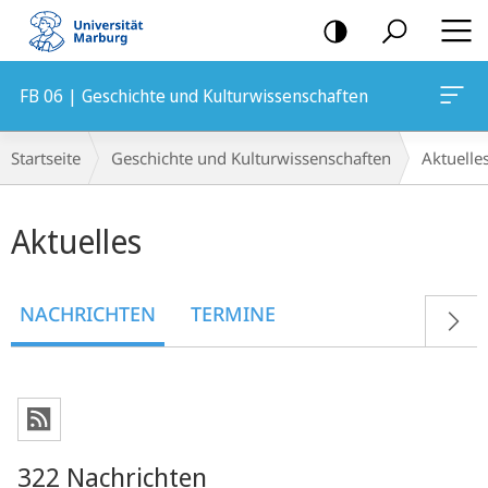
Mobile-
Navigation
FB 06 | Geschichte und Kulturwissenschaften
Breadcrumb-
Startseite
Geschichte und Kulturwissenschaften
Aktuelle
Navigation
Hauptinhalt
Aktuelles
NACHRICHTEN
TERMINE
322 Nachrichten