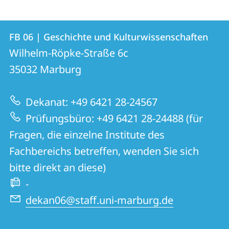
Kontakt
Kontaktinformationen
FB 06 | Geschichte und Kulturwissenschaften
FB
und
Wilhelm-Röpke-Straße 6c
06
Informationen
35032
Marburg
|
zur
Geschichte
Dekanat: +49 6421 28-24567
Website
und
Prüfungsbüro: +49 6421 28-24488 (für
Kulturwissenschaften
Fragen, die einzelne Institute des
Fachbereichs betreffen, wenden Sie sich
bitte direkt an diese)
-
dekan06@staff.uni-marburg.de