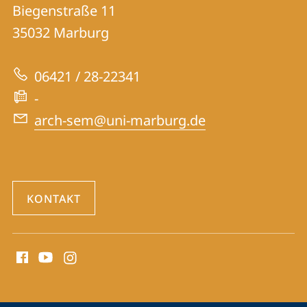
Archäologisches
und
Biegenstraße 11
Seminar
Informationen
35032
Marburg
zur
06421 / 28-22341
Website
-
arch-sem@uni-marburg.de
KONTAKT
Social
Media
Kontakte