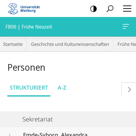
Mobile-
Navigation
FB06 | Frühe Neuzeit
Breadcrumb-
Startseite
Geschichte und Kulturwissenschaften
Frühe Ne
Navigation
Personen
STRUKTURIERT
A-Z
Sekretariat
Emde-Syborg, Alexandra