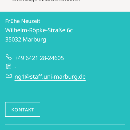
Kontakt
Kontaktinformationen
Frühe Neuzeit
Frühe
und
Wilhelm-Röpke-Straße 6c
Neuzeit
Informationen
35032
Marburg
zur
+49 6421 28-24605
Website
-
ng1@staff.uni-marburg.de
KONTAKT
Social